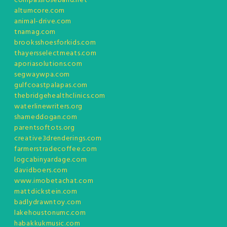
compassroseband.net
altumcore.com
animal-drive.com
tnamag.com
brooksshoesforkids.com
thayersselectmeats.com
aporiasolutions.com
segwaywpa.com
gulfcoastpalapas.com
thebridgehealthclinics.com
waterlinewriters.org
shameddogan.com
parentsoftots.org
creative3drenderings.com
farmerstradecoffee.com
logcabinyardage.com
davidboers.com
www.imobetachat.com
mattdickstein.com
badlydrawntoy.com
lakehoustonumc.com
habakkukmusic.com