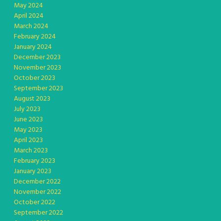
May 2024
April 2024
March 2024
February 2024
January 2024
December 2023
November 2023
October 2023
September 2023
August 2023
July 2023
June 2023
May 2023
April 2023
March 2023
February 2023
January 2023
December 2022
November 2022
October 2022
September 2022