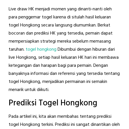
Live draw HK menjadi momen yang dinanti-nanti oleh
para penggemar togel karena di situlah hasil keluaran
togel Hongkong secara langsung diumumkan. Berkat
bocoran dan prediksi HK yang tersedia, pemain dapat
mempersiapkan strategi mereka sebelum memasang
taruhan.
togel hongkong
Dibumbui dengan hiburan dari
live Hongkong, setiap hasil keluaran HK hari ini membawa
ketegangan dan harapan bagi para pemain. Dengan
banyaknya informasi dan referensi yang tersedia tentang
togel Hongkong, menjadikan permainan ini semakin
menarik untuk diikuti.
Prediksi Togel Hongkong
Pada artikel ini, kita akan membahas tentang prediksi
togel Hongkong terkini. Prediksi ini sangat dinantikan oleh