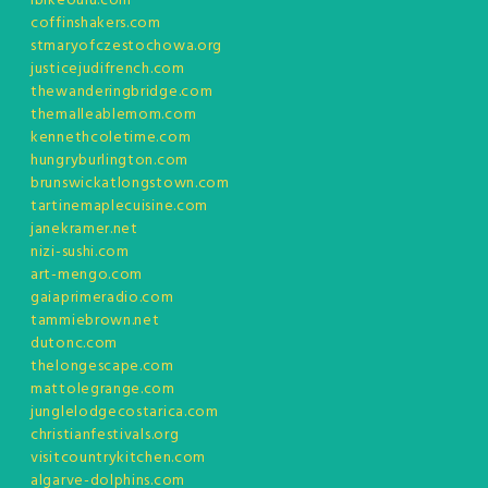
ibikeoulu.com
coffinshakers.com
stmaryofczestochowa.org
justicejudifrench.com
thewanderingbridge.com
themalleablemom.com
kennethcoletime.com
hungryburlington.com
brunswickatlongstown.com
tartinemaplecuisine.com
janekramer.net
nizi-sushi.com
art-mengo.com
gaiaprimeradio.com
tammiebrown.net
dutonc.com
thelongescape.com
mattolegrange.com
junglelodgecostarica.com
christianfestivals.org
visitcountrykitchen.com
algarve-dolphins.com