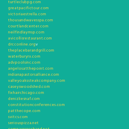
turtleclubpg.com
greatpacifictour.com
victoriaestrella.com
thousandwavesspa.com
courtlandcenter.com
neilfindlaymsp.com
avicollisrestaurant.com
drcconline.org
v
theplacebarandgrill.com
waterburyrx.com
advpoolsinc.com
angelosatthepoint.com
indianapastorsalliance.com
valleyoakssteakcompany.com
caseyswoodshed.com
fixhairchicago.com
denizliesnaf.com
constitutionconferences.com
patthecope.com
svitcs.com
seriouspizza.net