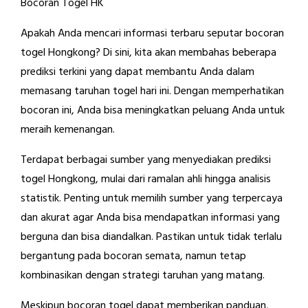
Bocoran Togel HK
Apakah Anda mencari informasi terbaru seputar bocoran
togel Hongkong? Di sini, kita akan membahas beberapa
prediksi terkini yang dapat membantu Anda dalam
memasang taruhan togel hari ini. Dengan memperhatikan
bocoran ini, Anda bisa meningkatkan peluang Anda untuk
meraih kemenangan.
Terdapat berbagai sumber yang menyediakan prediksi
togel Hongkong, mulai dari ramalan ahli hingga analisis
statistik. Penting untuk memilih sumber yang terpercaya
dan akurat agar Anda bisa mendapatkan informasi yang
berguna dan bisa diandalkan. Pastikan untuk tidak terlalu
bergantung pada bocoran semata, namun tetap
kombinasikan dengan strategi taruhan yang matang.
Meskipun bocoran togel dapat memberikan panduan,