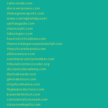
cafecolada.com
discoversoriano.com
thebeginnerspoint.com
www.comingholidays.net
sanfranguide.com
charmoryllc.com
3dracinginc.com
houstoncriticalmass.com
themostdangerousanimalofall.com
thepolicerehearsals.com
alliknownow.com
eastlewiscountychamber.com
tribunalcontenciosobc.org
sloclassicalacademy.com
dasilvaboards.com
glennabatson.com
strayhornmarina.com
flaglerproductions.com
brawndefinition.com
continentalicecream.com
crazycreekquilts.com