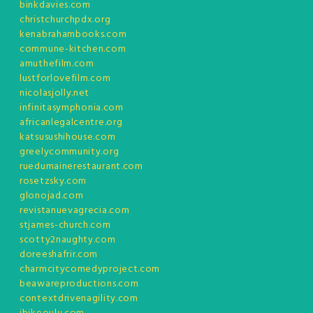
binkdavies.com
christchurchpdx.org
kenabrahambooks.com
commune-kitchen.com
amuthefilm.com
lustforlovefilm.com
nicolasjolly.net
infinitasymphonia.com
africanlegalcentre.org
katsusushihouse.com
greelycommunity.org
ruedumainerestaurant.com
rosetzsky.com
glonojad.com
revistanuevagrecia.com
stjames-church.com
scotty2naughty.com
doreeshafrir.com
charmcitycomedyproject.com
beawareproductions.com
contextdrivenagility.com