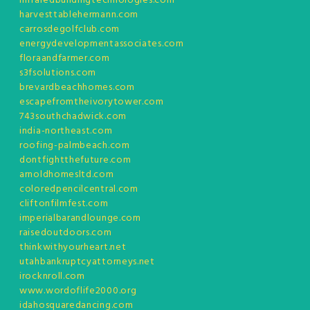
infraredbuildingtechnologies.com
harvesttablehermann.com
carrosdegolfclub.com
energydevelopmentassociates.com
floraandfarmer.com
s3fsolutions.com
brevardbeachhomes.com
escapefromtheivorytower.com
743southchadwick.com
india-northeast.com
roofing-palmbeach.com
dontfightthefuture.com
arnoldhomesltd.com
coloredpencilcentral.com
cliftonfilmfest.com
imperialbarandlounge.com
raisedoutdoors.com
thinkwithyourheart.net
utahbankruptcyattorneys.net
irocknroll.com
www.wordoflife2000.org
idahosquaredancing.com