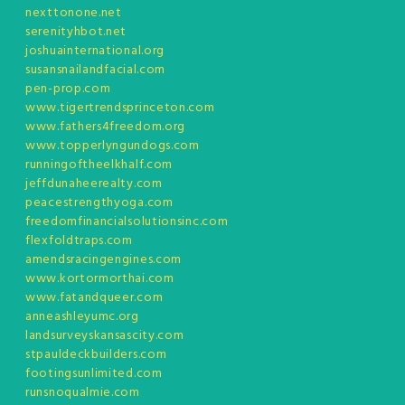
nexttonone.net
serenityhbot.net
joshuainternational.org
susansnailandfacial.com
pen-prop.com
www.tigertrendsprinceton.com
www.fathers4freedom.org
www.topperlyngundogs.com
runningoftheelkhalf.com
jeffdunaheerealty.com
peacestrengthyoga.com
freedomfinancialsolutionsinc.com
flexfoldtraps.com
amendsracingengines.com
www.kortormorthai.com
www.fatandqueer.com
anneashleyumc.org
landsurveyskansascity.com
stpauldeckbuilders.com
footingsunlimited.com
runsnoqualmie.com