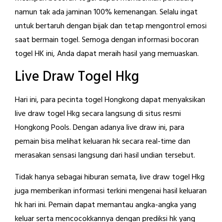
namun tak ada jaminan 100% kemenangan. Selalu ingat
untuk bertaruh dengan bijak dan tetap mengontrol emosi
saat bermain togel. Semoga dengan informasi bocoran
togel HK ini, Anda dapat meraih hasil yang memuaskan.
Live Draw Togel Hkg
Hari ini, para pecinta togel Hongkong dapat menyaksikan
live draw togel Hkg secara langsung di situs resmi
Hongkong Pools. Dengan adanya live draw ini, para
pemain bisa melihat keluaran hk secara real-time dan
merasakan sensasi langsung dari hasil undian tersebut.
Tidak hanya sebagai hiburan semata, live draw togel Hkg
juga memberikan informasi terkini mengenai hasil keluaran
hk hari ini. Pemain dapat memantau angka-angka yang
keluar serta mencocokkannya dengan prediksi hk yang