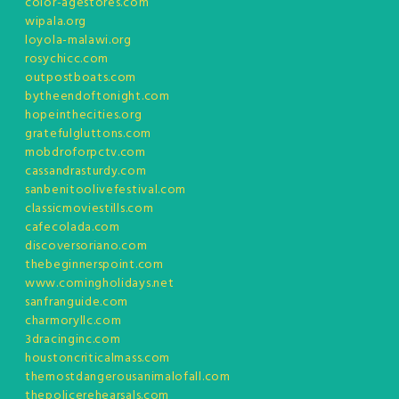
color-agestores.com
wipala.org
loyola-malawi.org
rosychicc.com
outpostboats.com
bytheendoftonight.com
hopeinthecities.org
gratefulgluttons.com
mobdroforpctv.com
cassandrasturdy.com
sanbenitoolivefestival.com
classicmoviestills.com
cafecolada.com
discoversoriano.com
thebeginnerspoint.com
www.comingholidays.net
sanfranguide.com
charmoryllc.com
3dracinginc.com
houstoncriticalmass.com
themostdangerousanimalofall.com
thepolicerehearsals.com