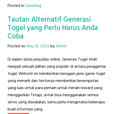
Posted in
Gambling
Tautan Alternatif Generasi
Togel yang Perlu Harus Anda
Coba
Posted on
May 13, 2025
by
Admin
Di dalam dunia perjudian online, Generasi Togel telah
menjadi sebuah pilihan yang populer di antara penggemar
togel. Website ini memberikan beragam jenis game togel
yang menarik dan tentunya memberikan kesempatan
yang luas untuk para pemain untuk meraih reward yang
menggiurkan Tetapi, untuk bisa menggunakan semua
servis yang disediakan, kamu perlu mengetahui beberapa
buah informasi yang