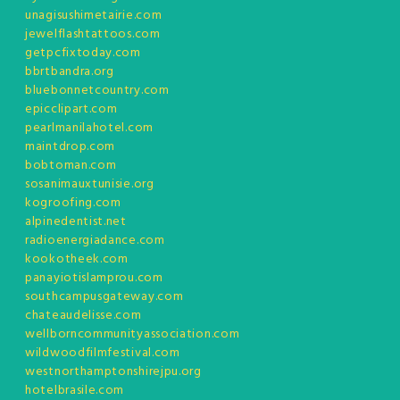
unagisushimetairie.com
jewelflashtattoos.com
getpcfixtoday.com
bbrtbandra.org
bluebonnetcountry.com
epicclipart.com
pearlmanilahotel.com
maintdrop.com
bobtoman.com
sosanimauxtunisie.org
kogroofing.com
alpinedentist.net
radioenergiadance.com
kookotheek.com
panayiotislamprou.com
southcampusgateway.com
chateaudelisse.com
wellborncommunityassociation.com
wildwoodfilmfestival.com
westnorthamptonshirejpu.org
hotelbrasile.com