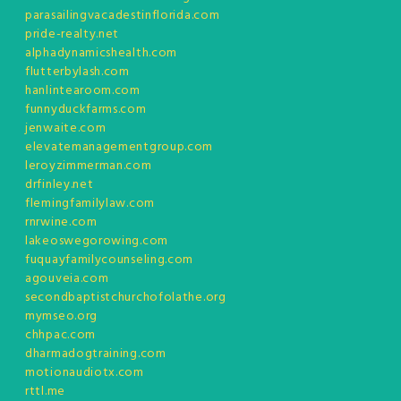
parasailingvacadestinflorida.com
pride-realty.net
alphadynamicshealth.com
flutterbylash.com
hanlintearoom.com
funnyduckfarms.com
jenwaite.com
elevatemanagementgroup.com
leroyzimmerman.com
drfinley.net
flemingfamilylaw.com
rnrwine.com
lakeoswegorowing.com
fuquayfamilycounseling.com
agouveia.com
secondbaptistchurchofolathe.org
mymseo.org
chhpac.com
dharmadogtraining.com
motionaudiotx.com
rttl.me