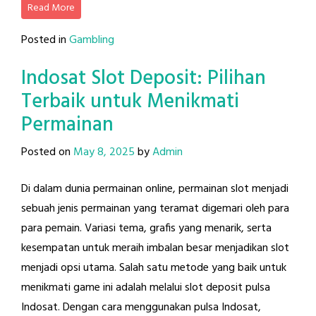
Read More
Posted in
Gambling
Indosat Slot Deposit: Pilihan
Terbaik untuk Menikmati
Permainan
Posted on
May 8, 2025
by
Admin
Di dalam dunia permainan online, permainan slot menjadi
sebuah jenis permainan yang teramat digemari oleh para
para pemain. Variasi tema, grafis yang menarik, serta
kesempatan untuk meraih imbalan besar menjadikan slot
menjadi opsi utama. Salah satu metode yang baik untuk
menikmati game ini adalah melalui slot deposit pulsa
Indosat. Dengan cara menggunakan pulsa Indosat,