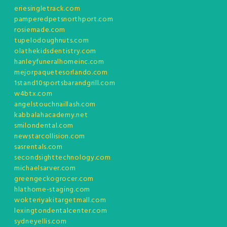
eriesingletrack.com
pamperedpetsnorthport.com
rosiemade.com
tupelodoughnuts.com
olathekidsdentistry.com
hanleyfuneralhomeinc.com
mejorpaquetesorlando.com
1stand10sportsbarandgrill.com
w4btx.com
angelstouchnaillash.com
kabbalahacademy.net
smilondental.com
newstarcollision.com
sasrentals.com
secondsighttechnology.com
michaelsarver.com
greengeckogrocer.com
hlathome-staging.com
wokteriyakitargetmall.com
lexingtondentalcenter.com
sydneyellis.com