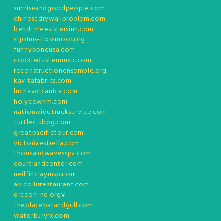
sunriseandgoodpeople.com
chinesedrywallproblem.com
bendthreesistersinn.com
stjohns-flossmoor.org
funnyboneusa.com
cookiedustermusic.com
reconstructionensemble.org
kavitafabrics.com
luchavolcanica.com
holycownm.com
nationwidetruckservice.com
turtleclubpg.com
greatpacifictour.com
victoriaestrella.com
thousandwavesspa.com
courtlandcenter.com
neilfindlaymsp.com
avicollisrestaurant.com
drcconline.org
v
theplacebarandgrill.com
waterburyrx.com