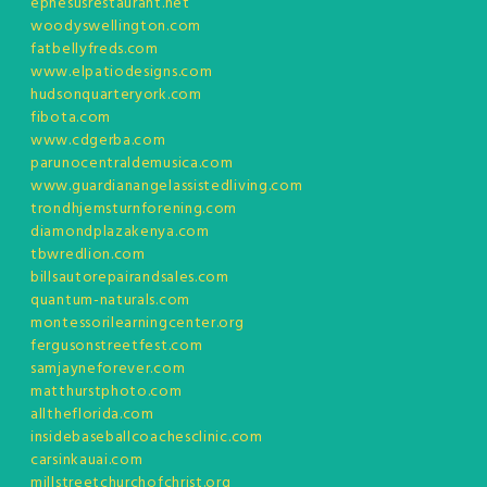
ephesusrestaurant.net
woodyswellington.com
fatbellyfreds.com
www.elpatiodesigns.com
hudsonquarteryork.com
fibota.com
www.cdgerba.com
parunocentraldemusica.com
www.guardianangelassistedliving.com
trondhjemsturnforening.com
diamondplazakenya.com
tbwredlion.com
billsautorepairandsales.com
quantum-naturals.com
montessorilearningcenter.org
fergusonstreetfest.com
samjayneforever.com
matthurstphoto.com
alltheflorida.com
insidebaseballcoachesclinic.com
carsinkauai.com
millstreetchurchofchrist.org