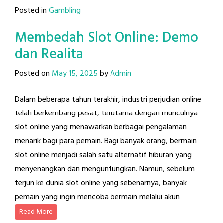
Posted in
Gambling
Membedah Slot Online: Demo
dan Realita
Posted on
May 15, 2025
by
Admin
Dalam beberapa tahun terakhir, industri perjudian online
telah berkembang pesat, terutama dengan munculnya
slot online yang menawarkan berbagai pengalaman
menarik bagi para pemain. Bagi banyak orang, bermain
slot online menjadi salah satu alternatif hiburan yang
menyenangkan dan menguntungkan. Namun, sebelum
terjun ke dunia slot online yang sebenarnya, banyak
pemain yang ingin mencoba bermain melalui akun
Read More