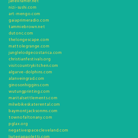
janekramer.net
nizi-sushi.com
art-mengo.com
gaiaprimeradio.com
tammiebrown.net
dutonc.com
thelongescape.com
mattolegrange.com
junglelodgecostarica.com
christianfestivals.org
visitcountrykitchen.com
algarve-dolphins.com
alanveingrad.com
ginosonhiggins.com
wutungprinting.com
maritalsettlements.com
milwbikeskaterental.com
baymontjacksonms.com
townofaltonany.com
pglax.org
negativespacecleveland.com
liuteriapaoletti.com