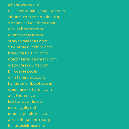
alliknownow.com
eastlewiscountychamber.com
tribunalcontenciosobc.org
sloclassicalacademy.com
dasilvaboards.com
glennabatson.com
strayhornmarina.com
flaglerproductions.com
brawndefinition.com
continentalicecream.com
crazycreekquilts.com
binkdavies.com
christchurchpdx.org
kenabrahambooks.com
commune-kitchen.com
amuthefilm.com
lustforlovefilm.com
nicolasjolly.net
infinitasymphonia.com
africanlegalcentre.org
katsusushihouse.com