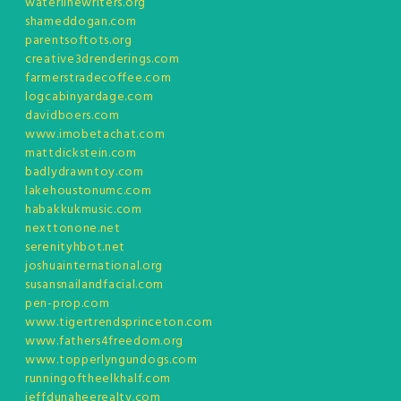
waterlinewriters.org
shameddogan.com
parentsoftots.org
creative3drenderings.com
farmerstradecoffee.com
logcabinyardage.com
davidboers.com
www.imobetachat.com
mattdickstein.com
badlydrawntoy.com
lakehoustonumc.com
habakkukmusic.com
nexttonone.net
serenityhbot.net
joshuainternational.org
susansnailandfacial.com
pen-prop.com
www.tigertrendsprinceton.com
www.fathers4freedom.org
www.topperlyngundogs.com
runningoftheelkhalf.com
jeffdunaheerealty.com