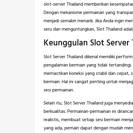
slot-server Thailand memberikan kesempatan 
Dengan mekanisme permainan yang transparan
menjadi semakin menarik. Jika Anda ingin m
seru dan menguntungkan, Slot Thailand adala
Keunggulan Slot Server 
Slot Server Thailand dikenal memiliki perfo
pengalaman bermain yang tidak tertandingi. 
memastikan koneksi yang stabil dan cepat, 
bermain. Hal ini sangat penting untuk menj
sesi permainan.
Selain itu, Slot Server Thailand juga meny
berkualitas. Permainan-permainan ini diran
realistis, membuat setiap sesi bermain menj
yang ada, pemain dapat dengan mudah mene