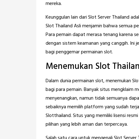
mereka.
Keunggulan lain dari Slot Server Thailand a
Slot Thailand Asli menjamin bahwa semua per
Para pemain dapat merasa tenang karena sem
dengan sistem keamanan yang canggih. Ini jel
bagi penggemar permainan slot.
Menemukan Slot Thailan
Dalam dunia permainan slot, menemukan Slot 
bagi para pemain. Banyak situs mengklaim
menyenangkan, namun tidak semuanya dapat
sebaiknya memilih platform yang sudah terja
Slotthailand. Situs yang memiliki lisensi resm
pilihan yang lebih aman dan terpercaya.
Salah satu cara untuk mengenali Slot Server 