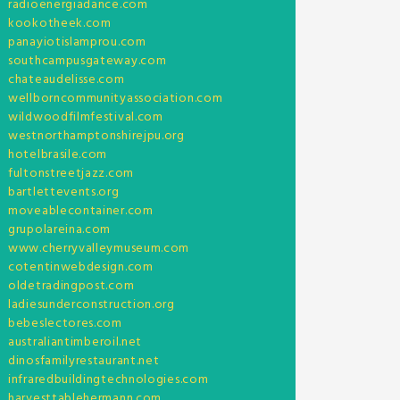
radioenergiadance.com
kookotheek.com
panayiotislamprou.com
southcampusgateway.com
chateaudelisse.com
wellborncommunityassociation.com
wildwoodfilmfestival.com
westnorthamptonshirejpu.org
hotelbrasile.com
fultonstreetjazz.com
bartlettevents.org
moveablecontainer.com
grupolareina.com
www.cherryvalleymuseum.com
cotentinwebdesign.com
oldetradingpost.com
ladiesunderconstruction.org
bebeslectores.com
australiantimberoil.net
dinosfamilyrestaurant.net
infraredbuildingtechnologies.com
harvesttablehermann.com