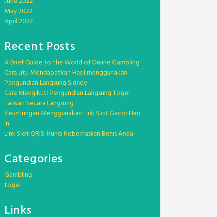
June 2022
May 2022
April 2022
Recent Posts
A Brief Guide to the World of Online Gambling
Cara Jitu Mendapatkan Hasil menggunakan
Pengundian Langsung Sidney
Cara Mengikuti Pengundian Langsung Togel
Taiwan Secara Langsung
Keuntungan Menggunakan Link Slot Gacor Hari
Ini
Link Slot QRIS: Kunci Keberhasilan Bisnis Anda
Categories
Gambling
togel
Links