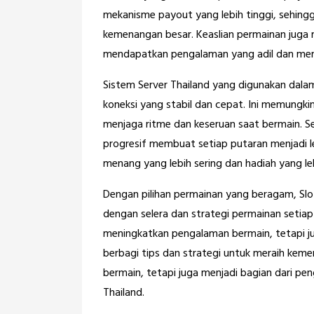
mekanisme payout yang lebih tinggi, sehin
kemenangan besar. Keaslian permainan juga 
mendapatkan pengalaman yang adil dan me
Sistem Server Thailand yang digunakan dala
koneksi yang stabil dan cepat. Ini memungk
menjaga ritme dan keseruan saat bermain. Sel
progresif membuat setiap putaran menjadi 
menang yang lebih sering dan hadiah yang le
Dengan pilihan permainan yang beragam, Slo
dengan selera dan strategi permainan setiap i
meningkatkan pengalaman bermain, tetapi j
berbagi tips dan strategi untuk meraih keme
bermain, tetapi juga menjadi bagian dari pen
Thailand.