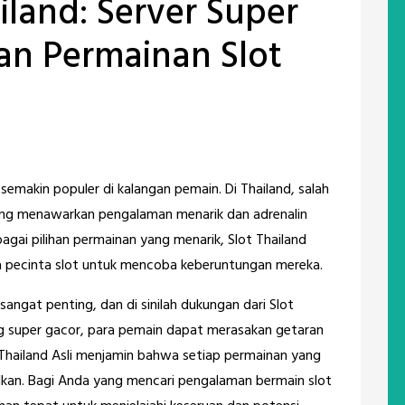
iland: Server Super
an Permainan Slot
 semakin populer di kalangan pemain. Di Thailand, salah
yang menawarkan pengalaman menarik dan adrenalin
gai pilihan permainan yang menarik, Slot Thailand
ra pecinta slot untuk mencoba keberuntungan mereka.
sangat penting, dan di sinilah dukungan dari Slot
ng super gacor, para pemain dapat merasakan getaran
 Thailand Asli menjamin bahwa setiap permainan yang
dalkan. Bagi Anda yang mencari pengalaman bermain slot