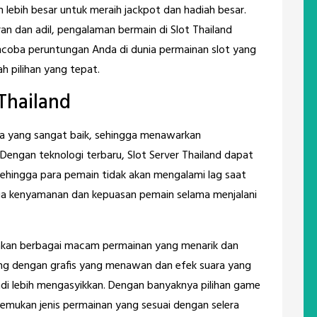
lebih besar untuk meraih jackpot dan hadiah besar.
 dan adil, pengalaman bermain di Slot Thailand
encoba peruntungan Anda di dunia permainan slot yang
h pilihan yang tepat.
Thailand
rma yang sangat baik, sehingga menawarkan
Dengan teknologi terbaru, Slot Server Thailand dapat
sehingga para pemain tidak akan mengalami lag saat
aga kenyamanan dan kepuasan pemain selama menjalani
ediakan berbagai macam permainan yang menarik dan
cang dengan grafis yang menawan dan efek suara yang
adi lebih mengasyikkan. Dengan banyaknya pilihan game
mukan jenis permainan yang sesuai dengan selera