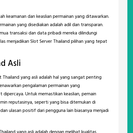
dalah keamanan dan keaslian permainan yang ditawarkan.
mainan yang disediakan adalah adil dan transparan.
ua transaksi dan data pribadi mereka dilindungi
as menjadikan Slot Server Thailand pilihan yang tepat
d Asli
Thailand yang asli adalah hal yang sangat penting
 menawarkan pengalaman permainan yang
 dipercaya. Untuk memastikan keaslian, pemain
min reputasinya, seperti yang bisa ditemukan di
i dan ulasan positif dari pengguna lain biasanya menjadi
Thailand yang asli adalah dengan melihat kualitas