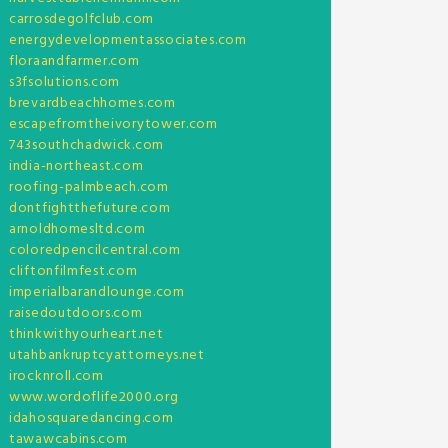
carrosdegolfclub.com
energydevelopmentassociates.com
floraandfarmer.com
s3fsolutions.com
brevardbeachhomes.com
escapefromtheivorytower.com
743southchadwick.com
india-northeast.com
roofing-palmbeach.com
dontfightthefuture.com
arnoldhomesltd.com
coloredpencilcentral.com
cliftonfilmfest.com
imperialbarandlounge.com
raisedoutdoors.com
thinkwithyourheart.net
utahbankruptcyattorneys.net
irocknroll.com
www.wordoflife2000.org
idahosquaredancing.com
tawawcabins.com