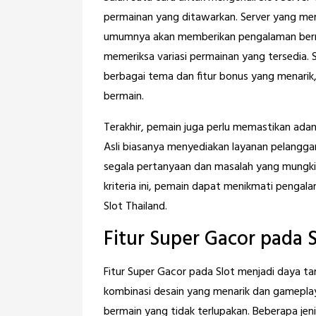
permainan yang ditawarkan. Server yang memi
umumnya akan memberikan pengalaman bermain
memeriksa variasi permainan yang tersedia. 
berbagai tema dan fitur bonus yang menarik
bermain.
Terakhir, pemain juga perlu memastikan adan
Asli biasanya menyediakan layanan pelangg
segala pertanyaan dan masalah yang mungki
kriteria ini, pemain dapat menikmati penga
Slot Thailand.
Fitur Super Gacor pada S
Fitur Super Gacor pada Slot menjadi daya ta
kombinasi desain yang menarik dan gamepla
bermain yang tidak terlupakan. Beberapa jeni