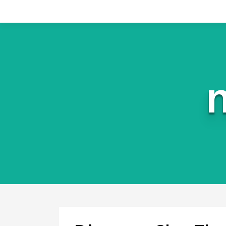
Skip
to
content