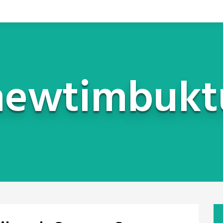
newtimbukt